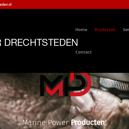
eden.nl
Home
Producten
Ser
Contact
Marine Power
Producten
!