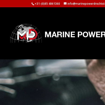
+31-(0)85 4861360
info@marinepowerdrechtst