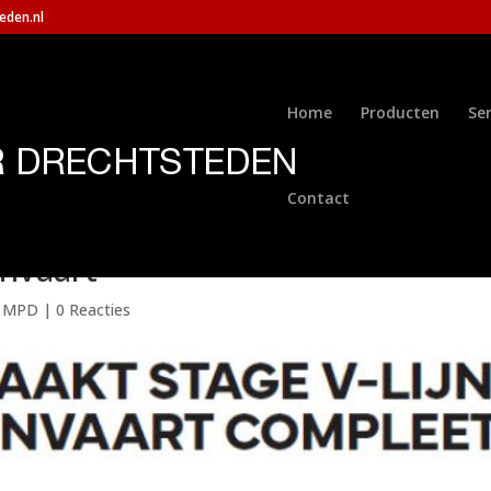
eden.nl
Home
Producten
Ser
Contact
envaart
s MPD
|
0 Reacties