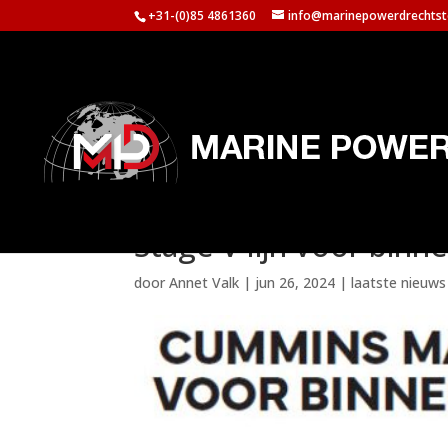
+31-(0)85 4861360
info@marinepowerdrechtst
Stage V lijn voor binn
door
Annet Valk
|
jun 26, 2024
|
laatste nieuw